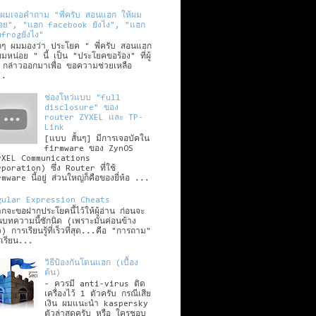
่อผมเจอคำถาม "พี่ครับ สอนแฮก ให้ผม
่อย", "แฮก facebook ยังไง", "แฮก
frogยังไง"
ๆ ผมมองว่า ประโยค " พี่ครับ สอนแฮก
ผมหน่อย " นี้ เป็น "ประโยคขอร้อง" ที่ผู้
 กล่าวออกมาเพื่อ ขอความช่วยเหลือ
..
ช่องโหว่แบบ "full
disclosure" ของ
router ZYXEL และ TP-
Link
[แบบ สั้นๆ] มีการเจอบัคใน
firmware ของ ZynOS
yXEL Communications
poration) ซึ่ง Router ที่ใช้
mware นี้อยู่ ส่วนใหญ่ก็คือของยี่ห้อ ...
gular Expression Cheats
กจะขอฝากประโยคนี้ไว้ให้ผู้อ่าน ก่อนจะ
นบทความนี้ซักนิด (เพราะมันค่อนข้าง
) การเรียนรู้ที่เร็วที่สุด...คือ "การถาม"
เรียน...
วิธีป้องกันโดนแฮก (เบื้อง
ต้น)
- ควรมี anti-virus ติด
เครื่องไว้ 1 ตัวครับ กรณีเสีย
เงิน ผมแนะนำ kaspersky
ตัวล่าสุดครับ หรือ ใครชอบ