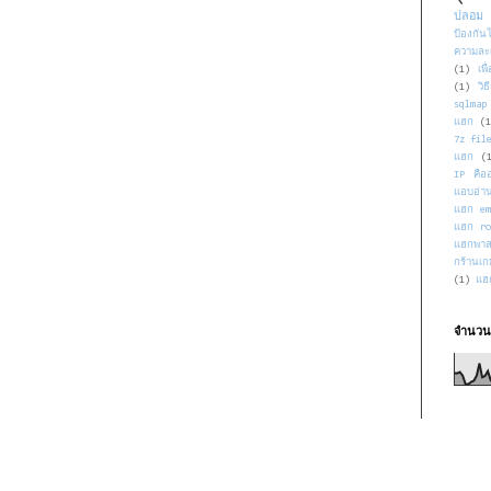
ปลอม 
ป้องกั
ความละ
(1)
เพื
(1)
วิ
sqlmap
แฮก
(
7z fil
แฮก
(
IP คือ
แอบอ่า
แฮก em
แฮก ro
แฮกพาส
กร้านเก
(1)
แฮ
จำนวนก