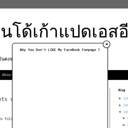
ินโด้เก้าแปดเอสอ
×
Why You Don't LIKE My FaceBook Fanpage ?
นคงจะดีนะ, ถ้าจะลองเลวดูบ้าง.)
About Me
Blog
►
ots of files in a directory
2
►
2
▼
2
►
ใน folder ให้มารวมเป็นไฟล์เดียว
►