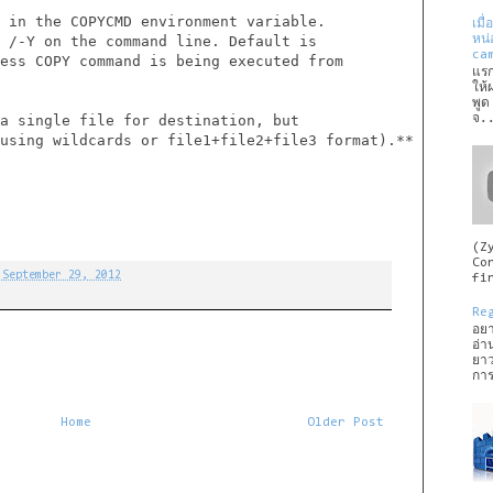
 in the COPYCMD environment variable.

เมื
หน
 /-Y on the command line. Default is

cam
ess COPY command is being executed from

แรก
ให้
พูด
a single file for destination, but

จ.
using wildcards or file1+file2+file3 format).**

(Z
Cor
 September 29, 2012
fir
Re
อยา
อ่า
ยาว
การ
Home
Older Post