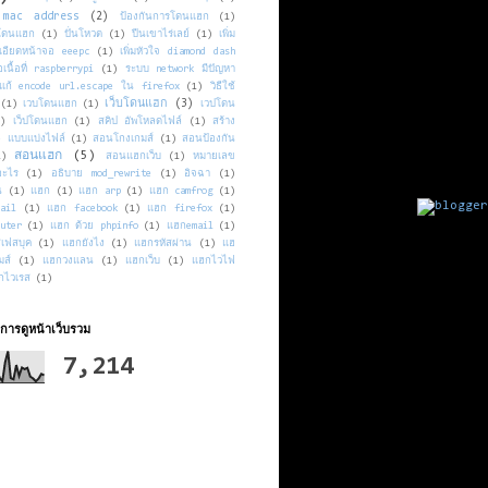
mac address
(2)
ป้องกันการโดนแฮก
(1)
นโดนแฮก
(1)
ปั่นโหวต
(1)
ปีนเขาไร่เลย์
(1)
เพิ่ม
เอียดหน้าจอ eeepc
(1)
เพิ่มหัวใจ diamond dash
่อเนื้อที่ raspberrypi
(1)
ระบบ network มีปัญหา
ธีแก้ encode url.escape ใน firefox
(1)
วิธีใช้
เว็บโดนแฮก
(3)
(1)
เวบโดนแฮก
(1)
เวปโดน
1)
เว็ปโดนแฮก
(1)
สคิป อัพโหลดไฟล์
(1)
สร้าง
e แบบแบ่งไฟล์
(1)
สอนโกงเกมส์
(1)
สอนป้องกัน
สอนแฮก
(5)
1)
สอนแฮกเว็บ
(1)
หมายเลข
อะไร
(1)
อธิบาย mod_rewrite
(1)
อิจฉา
(1)
น
(1)
แฮก
(1)
แฮก arp
(1)
แฮก camfrog
(1)
ail
(1)
แฮก facebook
(1)
แฮก firefox
(1)
uter
(1)
แฮก ด้วย phpinfo
(1)
แฮกemail
(1)
เฟสบุค
(1)
แฮกยังไง
(1)
แฮกรหัสผ่าน
(1)
แฮ
มส์
(1)
แฮกวงแลน
(1)
แฮกเว็บ
(1)
แฮกไวไฟ
กไวเรส
(1)
ารดูหน้าเว็บรวม
7,214