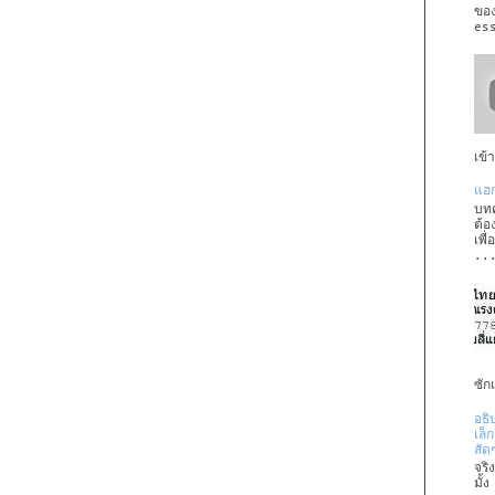
ขอ
es
เข้
แฮก
บทค
ต้อ
เพื
..
ซัก
อธิ
เล็
สัด
จริ
มั้