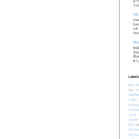
มาจ
(ป
วิธ
บทค
bac
แต่
เยอ
MD
พอด
หน
ที่
#!
Label
0day ค
(1)
ar
cento
นาฬิกา
histor
initia
cheat
System
dota
(
firefo
disclo