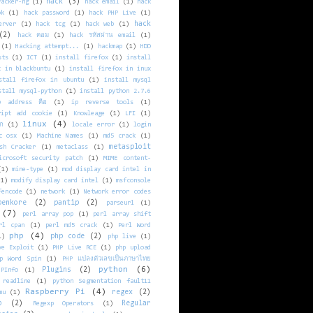
hack
(3)
racker-ng
(1)
hack email
(1)
hack
ok
(1)
hack password
(1)
hack PHP Live
(1)
hack
erver
(1)
hack tcg
(1)
hack web
(1)
(2)
hack คอม
(1)
hack รหัสผ่าน email
(1)
(1)
Hacking attempt...
(1)
hackmap
(1)
HDD
sts
(1)
ICT
(1)
install firefox
(1)
install
x in blackbuntu
(1)
install firefox in inux
stall firefox in ubuntu
(1)
install mysql
stall mysql-python
(1)
install python 2.7.6
p address คือ
(1)
ip reverse tools
(1)
ript add cookie
(1)
Knowleage
(1)
LFI
(1)
linux
(4)
ก
(1)
locale error
(1)
login
c osx
(1)
Machine Names
(1)
md5 crack
(1)
metasploit
sh Cracker
(1)
metaclass
(1)
icrosoft security patch
(1)
MIME content-
(1)
mine-type
(1)
mod display card intel in
(1)
modify display card intel
(1)
msfconsole
fencode
(1)
network
(1)
Network error codes
penkore
(2)
pantip
(2)
parseurl
(1)
(7)
perl array pop
(1)
perl array shift
rl cpan
(1)
perl md5 crack
(1)
Perl Word
php
(4)
php code
(2)
1)
php live
(1)
ve Exploit
(1)
PHP Live RCE
(1)
php upload
p Word Spin
(1)
PHP แปลงตัวเลขเป็นภาษาไทย
python
(6)
Plugins
(2)
HPInfo
(1)
 readline
(1)
python Segmentation fault11
Raspberry Pi
(4)
regex
(2)
mu
(1)
p
(2)
Regular
Regexp Operators
(1)