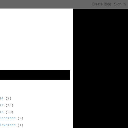
ี
014
(5)
013
(26)
012
(60)
December
(9)
November
(3)