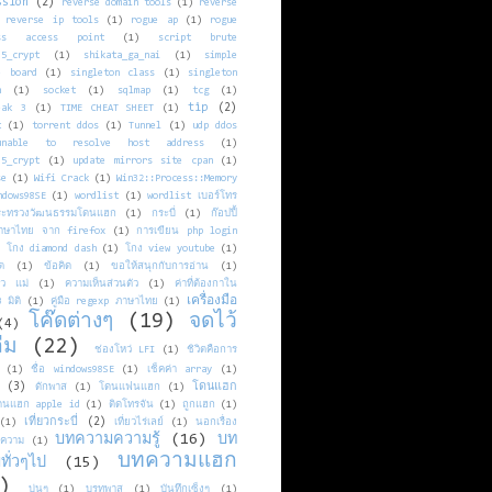
ssion
(2)
reverse domain tools
(1)
reverse
reverse ip tools
(1)
rogue ap
(1)
rogue
ess access point
(1)
script brute
d5_crypt
(1)
shikata_ga_nai
(1)
simple
e board
(1)
singleton class
(1)
singleton
n
(1)
socket
(1)
sqlmap
(1)
tcg
(1)
tip
(2)
eak 3
(1)
TIME CHEAT SHEET
(1)
t
(1)
torrent ddos
(1)
Tunnel
(1)
udp ddos
unable to resolve host address
(1)
d5_crypt
(1)
update mirrors site cpan
(1)
se
(1)
Wifi Crack
(1)
Win32::Process::Memory
ndows98SE
(1)
wordlist
(1)
wordlist เบอร์โทร
ระทรวงวัฒนธรรมโดนแฮก
(1)
กระบี่
(1)
ก๊อปปี้
าษาไทย จาก firefox
(1)
การเขียน php login
)
โกง diamond dash
(1)
โกง view youtube
(1)
ต
(1)
ข้อคิด
(1)
ขอให้สนุกกับการอ่าน
(1)
ัว แม่
(1)
ความเห็นส่วนตัว
(1)
ค่าที่ต้องกาใน
เครื่องมือ
 มิติ
(1)
คู่มือ regexp ภาษาไทย
(1)
โค๊ดต่างๆ
(19)
จดไว้
(4)
ืม
(22)
ช่องโหว่ LFI
(1)
ชิวิตคือการ
(1)
ชื่อ windows98SE
(1)
เช็คค่า array
(1)
(3)
โดนแฮก
ดักพาส
(1)
โดนแฟนแฮก
(1)
ดนแฮก apple id
(1)
ติดโทรจัน
(1)
ถูกแฮก
(1)
เที่ยวกระบี่
(2)
(1)
เที่ยวไร่เลย์
(1)
นอกเรื่อง
บทความความรู้
(16)
บท
ความ
(1)
บทความแฮก
ทั่วๆไป
(15)
)
บ่นๆ
(1)
บรูทพาส
(1)
บันทึกเซ็งๆ
(1)