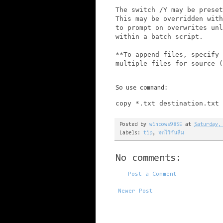
The switch /Y may be preset
This may be overridden with
to prompt on overwrites unl
within a batch script.

**To append files, specify 
multiple files for source (
So use command:
Posted by
windows98SE
at
Saturday,
Labels:
tip
,
จดไว้กันลืม
No comments:
Post a Comment
Newer Post