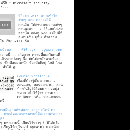
งฟรีก็ " microsoft security
se...
วิธีแฮก wifi แบบเข้าใจ
ง่ายๆ และ ต่อยอดได้
ก่อนอื่น ให้อ่านบทความเก่าๆ
ก่อนนะคับ --> วิธีแฮกไวเรส
จากนั้น ลองดู vdo ต่อไปนี้ที
ละอันครับ ปูพื้น ทำความ
าใจ เรื่อง wifi กัน...
เน็ตหอ ... ที่ใช้ ZyXEL ZyWALL 200
วามนี้ .. เกิดจาก ความที่ผมเป็นคนที่
งเดินทางบ่อยๆ ซึ่ง มักไปอาศัยตามห้อง
่อน ซึ่งเพื่อนคนหนึ่ง ห้องมันก็อยู่ ไกล๊ ไกล
. ทำให้ @...
Course Version 4
เรื่องที่ต้องรู้เกี่ยวการแฮก,
สอนแฮก, สอนแฮกเวป, สอน
ป้องกันไม่ให้โดนแฮก จุดมุ่ง
หมาย เพื่อให้รู้ว่า การแฮก
เวปซักเวป หรือ การแฮกคอม
เครื่...
บายพื้นฐานศัพท์แฮก ต่างๆ สไตร์ ตา
ก..หากคิดจะมาทางสายนี้ต้องอ่านครับยาว
ๆ!!
งๆ บทความนี้ เขียนไว้ราวๆ 3 ปีได้แล้ว
ง (เขียนไว้อยุ่ในเวป opkwin) และเนื่อง