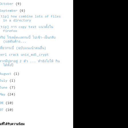
October
(9)
September
(6)
[tip] how combine lots of files
in a directory
[tip] การ copy text แนวตั้งใน
firefox
ทริป ไร่เลย์ทะเลกระบี่ ไปเช้า-เย็นกลับ
(แต่ดันค้าง...
เที่ยวกระบี่ (ฉบับแนะนำคนอื่น)
perl crack unix_md5_crypt
หากมีปลาอยู่ 2 ตัว ... ทำยังไงให้ กิน
ได้ทั้งปี
August
(1)
July
(1)
June
(7)
May
(24)
008
(10)
007
(10)
ที่ได้รับความนิยม