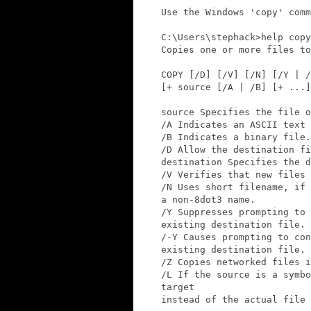
Use the Windows 'copy' comm
C:\Users\stephack>help copy

Copies one or more files to
COPY [/D] [/V] [/N] [/Y | /
[+ source [/A | /B] [+ ...]
source Specifies the file o
/A Indicates an ASCII text 
/B Indicates a binary file.

/D Allow the destination fi
destination Specifies the d
/V Verifies that new files 
/N Uses short filename, if 
a non-8dot3 name.

/Y Suppresses prompting to 
existing destination file.

/-Y Causes prompting to con
existing destination file.

/Z Copies networked files i
/L If the source is a symbo
target

instead of the actual file 