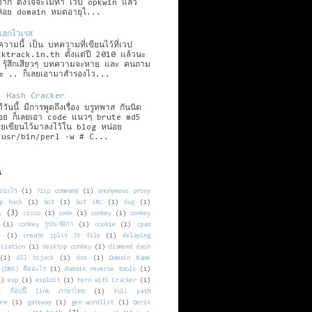
าก ตั้งใจจะไม่ทำ เวป opkwin แล้ว
ล่อย domain หมดอายุไ...
ีแฮกไวเรส
วามนี้ เป็น บทความที่เขียนไว้ที่เวป
ktrack.in.th ตั้งแต่ปี 2010 แล้วนะ
 รุ้สึกเสียวๆ บทความจะหาย และ คนถาม
ะ .. ก็เลยเอามาสำรองไว...
5 Hash Cracker
ีวันนี้ มีการพูดถึงเรื่อง บรูทพาส กันนิด
่อย ก็เลยเอา code แนวๆ brute md5
เคยเขียนไว้มาลงไว้ใน blog หน่อย
/usr/bin/perl -w # C...
s
ืออะไร
(1)
7zip command
(1)
anonymous proxy
p hack
(1)
bot
(1)
bot iRC
(1)
bug
(1)
s
(3)
cisco
(1)
code
(1)
conkey
(1)
conkey
(1)
conkey รูปนาฬิกา
(1)
cookie
(1)
cpan
y
(1)
create split 7z file
(1)
delaying
lization
(1)
desktop conkey
(1)
diamond dash
(1)
dll hijack
(1)
dns
(1)
Domain Name
 (DNS) คืออะไร
(1)
domain reverse tools
(1)
1)
exp
(1)
exploit
(1)
Fern wifi Cracker
(1)
x ก๊อปปี้ link ภาษาไทย
(1)
full path
ure
(1)
gateway
(1)
gen wordlist
(1)
Gerix