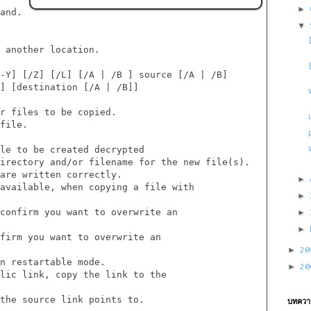
►
and.

▼
 another location.

-Y] [/Z] [/L] [/A | /B ] source [/A | /B]

] [destination [/A | /B]]

r files to be copied.

file.

le to be created decrypted

irectory and/or filename for the new file(s).

are written correctly.

►
available, when copying a file with

►
confirm you want to overwrite an

►
►
firm you want to overwrite an

►
2
n restartable mode.

►
2
lic link, copy the link to the

the source link points to.

บทความ