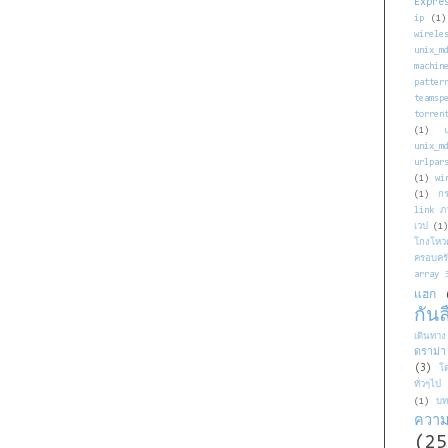
Expre
ip
(1)
wirel
unix_m
machin
patter
teamsp
torren
(1)
unix_m
urlpar
(1)
wi
(1)
ก
link ภ
เวป
(1
โกงโหว
ครอบคร
array 3
แฮก
กันล
เดินทาง
ดราม่า
(3)
โ
ทั่วๆไป
(1)
บท
ความ
(25