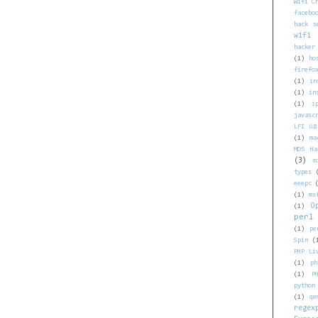
Wifi C
facebo
hack s
wifi
hacker
(1)
ho
firefo
(1)
in
(1)
in
(1)
i
javasc
LFI แฮ
(1)
ma
MD5 Ha
(3)
m
types
eeepc
(1)
ms
O
(1)
perl
(1)
pe
Spin
(
PHP Li
(1)
ph
(1)
P
python
(1)
qe
regex