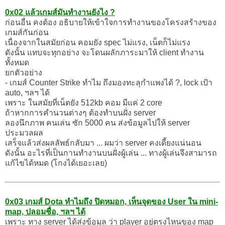
0x02 แล้วเกมส์มันทำงานยังไง ?
ก่อนอื่น คงต้อง อธิบายให้เข้าใจการทำงานของโครงสร้างของ
เกมส์กันก่อน
เนื่องจากในสมัยก่อน คอมยัง spec ไม่แรง, เน็ตก็ไม่แรง
ดังนั้น แทบจะทุกอย่าง จะโดนผลักภาระมาให้ client ทำงาน
ทั้งหมด
ยกตัวอย่าง
- เกมส์ Counter Strike ทำไม ถึงมองทะลุกำแพงได้ ?, lock เป้า
auto, ฯลฯ ได้
เพราะ ในสมัยที่เน็ตยัง 512kb คอม มีแค่ 2 core
ถ้าหากการคำนวนต่างๆ ต้องทำบนฝั่ง server
ลองนึกภาพ คนเล่น ซัก 5000 คน ส่งข้อมูลไปให้ server
ประมวลผล
เสร็จแล้วส่งผลลัพธ์กลับมา ... ผมว่า server คงเดี้ยงแน่นอน
ดังนั้น อะไรที่เป็นกานทำงานบนฝั่งผู้เล่น ... ทางผู้เล่นจึงสามารถ
แก้ไขได้หมด (โกงได้เยอะเลย)
0x03 เกมส์ Dota ทำไมถึง ปิดหมอก, เห็นจุดของ User ใน mini-
map, ปลอมชื่อ, ฯลฯ ได้
เพราะ ทาง server ได้ส่งข้อมูล ว่า player อยู่ตรงไหนของ map